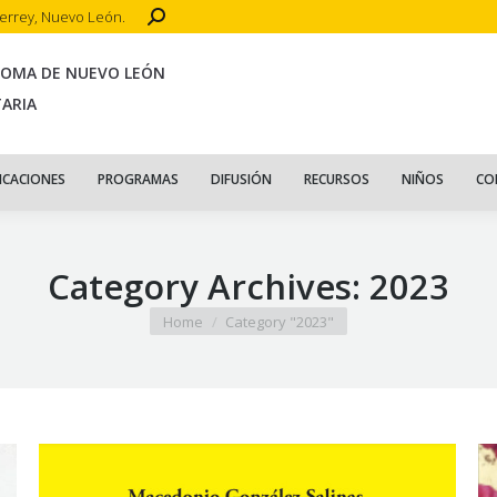
Search:
terrey, Nuevo León.
CIO
ACERCA DE
PUBLICACIONES
PROGRAMAS
DIFUSIÓN
R
NOMA DE NUEVO LEÓN
TARIA
ICACIONES
PROGRAMAS
DIFUSIÓN
RECURSOS
NIÑOS
CO
Category Archives:
2023
You are here:
Home
Category "2023"