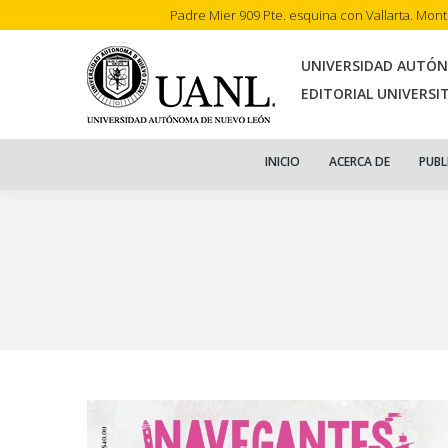
Padre Mier 909 Pte. esquina con Vallarta. Mon
INI
UNIVERSIDAD AUTÓ
EDITORIAL UNIVERSI
INICIO
ACERCA DE
PUBL