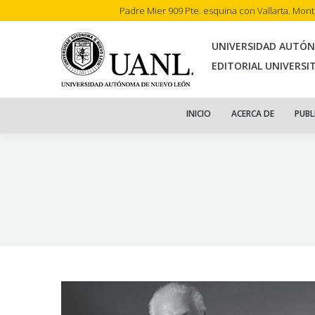
Padre Mier 909 Pte. esquina con Vallarta. Mon
INI
UNIVERSIDAD AUTÓ
EDITORIAL UNIVERSI
INICIO
ACERCA DE
PUBL