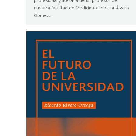
profesional y literaria de un profesor de
nuestra facultad de Medicina: el doctor Álvaro
Gómez…