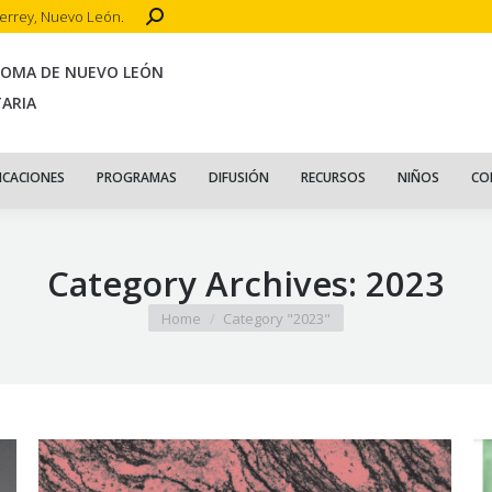
Search:
terrey, Nuevo León.
CIO
ACERCA DE
PUBLICACIONES
PROGRAMAS
DIFUSIÓN
R
NOMA DE NUEVO LEÓN
TARIA
ICACIONES
PROGRAMAS
DIFUSIÓN
RECURSOS
NIÑOS
CO
Category Archives:
2023
You are here:
Home
Category "2023"