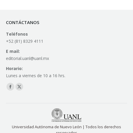
CONTÁCTANOS
Teléfonos
+52 (81) 8329 4111
E mail:
editorial.uanl@uanl.mx
Horario:
Lunes a viernes de 10 a 16 hrs.
Find us on:
Facebook
X
page
page
opens
opens
in
in
new
new
Universidad Autónoma de Nuevo León | Todos los derechos
window
window
reservados