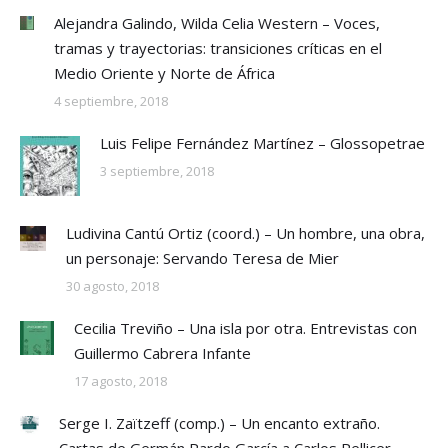
Alejandra Galindo, Wilda Celia Western – Voces,
tramas y trayectorias: transiciones críticas en el
Medio Oriente y Norte de África
4 septiembre, 2018
Luis Felipe Fernández Martínez – Glossopetrae
3 septiembre, 2018
Ludivina Cantú Ortiz (coord.) – Un hombre, una obra,
un personaje: Servando Teresa de Mier
30 agosto, 2018
Cecilia Treviño – Una isla por otra. Entrevistas con
Guillermo Cabrera Infante
17 agosto, 2018
Serge I. Zaïtzeff (comp.) – Un encanto extraño.
Cartas de Germán Pardo García a Carlos Pellicer