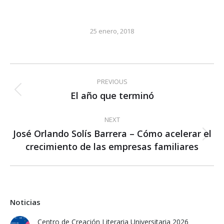
25 enero, 2018
Post
PREVIOUS
navigation
El año que terminó
Previous
post:
NEXT
José Orlando Solís Barrera – Cómo acelerar el
Next
crecimiento de las empresas familiares
post:
Noticias
Centro de Creación Literaria Universitaria 2026