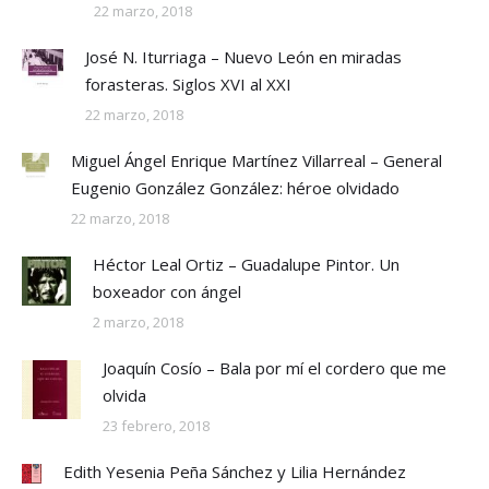
22 marzo, 2018
José N. Iturriaga – Nuevo León en miradas
forasteras. Siglos XVI al XXI
22 marzo, 2018
Miguel Ángel Enrique Martínez Villarreal – General
Eugenio González González: héroe olvidado
22 marzo, 2018
Héctor Leal Ortiz – Guadalupe Pintor. Un
boxeador con ángel
2 marzo, 2018
Joaquín Cosío – Bala por mí el cordero que me
olvida
23 febrero, 2018
Edith Yesenia Peña Sánchez y Lilia Hernández